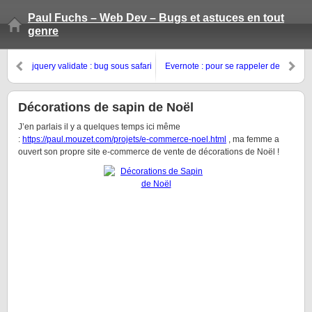
Paul Fuchs – Web Dev – Bugs et astuces en tout
genre
jquery validate : bug sous safari
Evernote : pour se rappeler de
tout
Décorations de sapin de Noël
J’en parlais il y a quelques temps ici même
:
https://paul.mouzet.com/projets/e-commerce-noel.html
, ma femme a
ouvert son propre site e-commerce de vente de décorations de Noël !