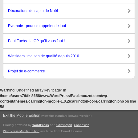
Décorations de sapin de Noël
Evernote : pour se rappeler de tout
Paul Fuchs : le CP qu’il vous faut !
Winsiders : maison de qualité depuis 2010
Projet de e-commerce
Warning
: Undefined array key "page" in
/home/users7/f/fki8658/www/WordPress/Paul.mouzet.com/wp-
content/themes/carrington-mobile-1.0.2/carrington-core/carrington.php
on line
58
Exit the Mobile Edition
.
(view the standard browser version)
Proudly powered by
WordPress
and
Carrington
.
Connexion
WordPress Mobile Edition
available from Crowd Favorite.