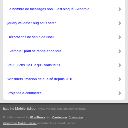
Le nombre de messages non lu est bloqué – Android
jquery validate : bug sous safari
Décorations de sapin de Noël
Evernote : pour se rappeler de tout
Paul Fuchs : le CP qu’il vous faut !
Winsiders : maison de qualité depuis 2010
Projet de e-commerce
Exit the Mobile Edition
.
(view the standard browser version)
Proudly powered by
WordPress
and
Carrington
.
Connexion
WordPress Mobile Edition
available from Crowd Favorite.