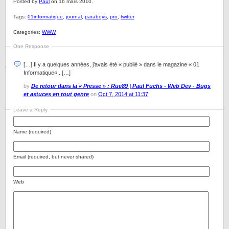
Posted by
Paul
on 16 mars 2010.
Tags:
01informatique
,
journal
,
paraboys
,
pro
,
twitter
Categories:
WWW
One Response
[…] Il y a quelques années, j’avais été « publié » dans le magazine « 01
Informatique« . […]
by
De retour dans la « Presse » : Rue89 | Paul Fuchs - Web Dev - Bugs
et astuces en tout genre
on
Oct 7, 2014 at 11:37
Leave a Reply
Name (required)
Email (required, but never shared)
Web