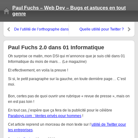
Paul Fuchs – Web Dev – Bugs et astuces en tout
genre
De l’utilité de l’orthographe dans
Quelle utilité pour Twitter ?
un milieu professionel
Paul Fuchs 2.0 dans 01 Informatique
Oh surprise ce matin, mon DSI qui m’annonce que je suis cité dans 01
Informatique du mois de mars… (Le magazine)
Et effectivement, en voila la preuve !
Si si, le petit paragraphe sur la gauche, en toute dernière page… C’est
moi.
Bon, certes pas de quoi ouvrir une rubrique « revue de presse », mais on
en est pas loin !
En tout cas, j’espère que ça fera de la publicité pour le célèbre
Paraboys.com : Ventes privés pour hommes
!
Cet article reprend un morceau de mon texte sur l’
utilité de Twitter pour
les entreprises
.