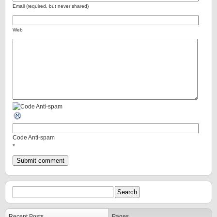
Email (required, but never shared)
Web
Code Anti-spam
*
Recent Posts
Pages