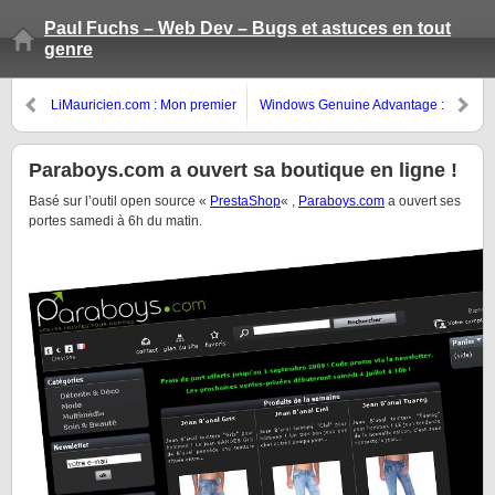
Paul Fuchs – Web Dev – Bugs et astuces en tout
genre
LiMauricien.com : Mon premier
Windows Genuine Advantage :
site en php
Désinstaller ?
Paraboys.com a ouvert sa boutique en ligne !
Basé sur l’outil open source «
PrestaShop
« ,
Paraboys.com
a ouvert ses
portes samedi à 6h du matin.