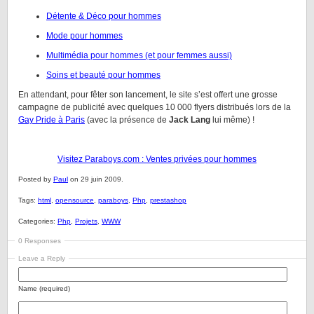
Détente & Déco pour hommes
Mode pour hommes
Multimédia pour hommes (et pour femmes aussi)
Soins et beauté pour hommes
En attendant, pour fêter son lancement, le site s’est offert une grosse
campagne de publicité avec quelques 10 000 flyers distribués lors de la
Gay Pride à Paris
(avec la présence de
Jack Lang
lui même) !
Visitez Paraboys.com : Ventes privées pour hommes
Posted by
Paul
on 29 juin 2009.
Tags:
html
,
opensource
,
paraboys
,
Php
,
prestashop
Categories:
Php
,
Projets
,
WWW
0 Responses
Leave a Reply
Name (required)