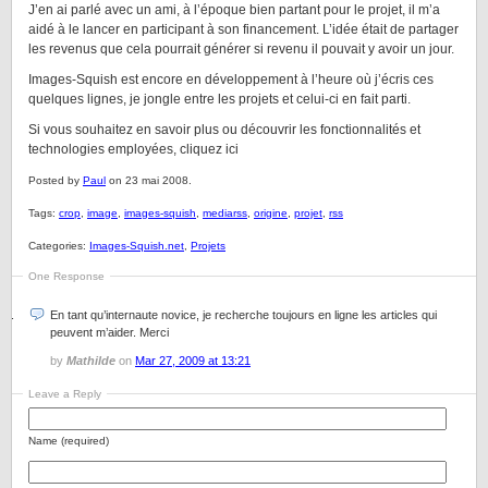
J’en ai parlé avec un ami, à l’époque bien partant pour le projet, il m’a
aidé à le lancer en participant à son financement. L’idée était de partager
les revenus que cela pourrait générer si revenu il pouvait y avoir un jour.
Images-Squish est encore en développement à l’heure où j’écris ces
quelques lignes, je jongle entre les projets et celui-ci en fait parti.
Si vous souhaitez en savoir plus ou découvrir les fonctionnalités et
technologies employées, cliquez ici
Posted by
Paul
on 23 mai 2008.
Tags:
crop
,
image
,
images-squish
,
mediarss
,
origine
,
projet
,
rss
Categories:
Images-Squish.net
,
Projets
One Response
En tant qu’internaute novice, je recherche toujours en ligne les articles qui
peuvent m’aider. Merci
by
Mathilde
on
Mar 27, 2009 at 13:21
Leave a Reply
Name (required)