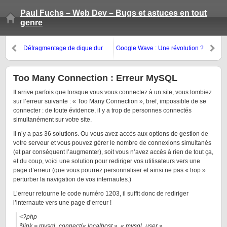
Paul Fuchs – Web Dev – Bugs et astuces en tout
genre
Défragmentage de dique dur
Google Wave : Une révolution ?
Too Many Connection : Erreur MySQL
Il arrive parfois que lorsque vous vous connectez à un site, vous tombiez
sur l’erreur suivante : « Too Many Connection », bref, impossible de se
connecter : de toute évidence, il y a trop de personnes connectés
simultanément sur votre site.
Il n’y a pas 36 solutions. Ou vous avez accès aux options de gestion de
votre serveur et vous pouvez gérer le nombre de connexions simultanés
(et par conséquent l’augmenter), soit vous n’avez accès à rien de tout ça,
et du coup, voici une solution pour rediriger vos utilisateurs vers une
page d’erreur (que vous pourrez personnaliser et ainsi ne pas « trop »
perturber la navigation de vos internautes.)
L’erreur retourne le code numéro 1203, il suffit donc de rediriger
l’internaute vers une page d’erreur !
<?php
$link = mysql_connect(« localhost », « mysql_user »,