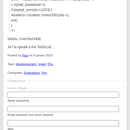
« mysql_password »);
if (mysql_errno()==1203) {
header(« Location: erreur500.php »);
exit;
}
?>
Voilou, c’est tout bête.
Je l’ai ajouté à ma ToDoList…
Posted by
Paul
on 6 janvier 2010.
Tags:
développement
,
mysql
,
Php
Categories:
Explications
,
Php
0 Responses
Leave a Reply
Name (required)
Email (required, but never shared)
Web