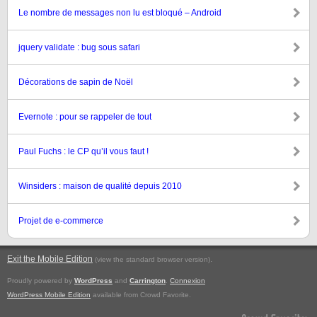
Le nombre de messages non lu est bloqué – Android
jquery validate : bug sous safari
Décorations de sapin de Noël
Evernote : pour se rappeler de tout
Paul Fuchs : le CP qu’il vous faut !
Winsiders : maison de qualité depuis 2010
Projet de e-commerce
Exit the Mobile Edition
.
(view the standard browser version)
Proudly powered by
WordPress
and
Carrington
.
Connexion
WordPress Mobile Edition
available from Crowd Favorite.