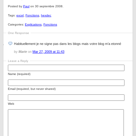
Posted by
Paul
on 30 septembre 2008.
Tags:
excel
,
Fonctions
,
hexdec
Categories:
Explications
,
Fonctions
One Response
Habituellement je ne signe pas dans les blogs mais votre blog m’a etonné
by
Marie
on
Mar 27, 2009 at 11:43
Leave a Reply
Name (required)
Email (required, but never shared)
Web