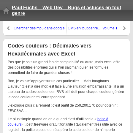
Paul Fuchs – Web Dev – Bugs et astuces en tout
genre
Chercher des mp3 dans google
CMS en tout genre… Volume 1 :
Guppy, WordPress
Codes couleurs : Décimales vers
Hexadécimales avec Excel
Pas que je sois un grand fan de comptabilité ou autre, mais excel offre
des possibilités énormes qui si l’on sait manipuler les formules
permettent de faire de grandes choses !
Bon, je vais m’appuyer sur un cas particulier… Mais imaginons…
L’auteur (c’est à dire moi) est face à une situation embarrassante : il a un
tableau de codes couleurs en RVB et il doit pour chaque couleur généré
le code couleur html correspondant…
J’explique plus clairement : c’est partif de 250,200,170 pour obtenir :
#FAC8AA…
Le plus simple quand on en a quand c’est d’utiliser la «
boite à
couleurs
« , petit freeware gratuit fort utile ! (Egalement très utile avec ce
logiciel : la petite pipette qui récupère le code couleur de n’importe