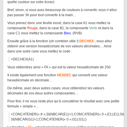
quelle couleur sur votre écran)
Bref, sinon, si vous avez beaucoup de couleurs à convertir, vous n’allez
pas passer 3h pour tout convertir à la main…
Vous prenez donc une feuille excel, dans la case A1 vous mettez la
composante
Rouge
, dans la case B1, la composante
Verte
et dans la
case C1 vous mettez la composante
Bleu
. (RVB)
Ensuite grâce à la fonction (oh combien utile !)
DECHEX
, vous allez
obtenir une version hexadécimale de vos valeurs décimales… Ainsi
dans une autre case vous mettez le code :
=DECHEX(A1)
Vous obtiendrez ainsi « FA » qui est la valeur hexadécimale de 250.
Il existe également une fonction
HEXDEC
qui converti une valeur
hexadécimale en décimale…
De même, avec deux autres cases, vous obtiendrez les valeurs
décimales de vos deux autres composantes…
Pour finir, il ne vous reste plus qu’à concaténer le résultat avec une petite
formule « simple »…
=CONCATENER(« # »;SI(NBCAR(E1)=1;CONCATENER(« 0 »;E1);E1);SI(N
SI(NBCAR(G1)=1;CONCATENER(« 0 »;G1);G1);)