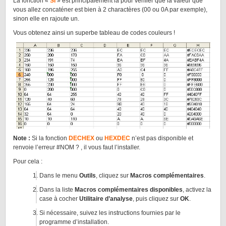
La fonction «
SI
» est principalement là pour vérifier que la valeur que
vous allez concaténer est bien à 2 charactères (00 ou 0A par exemple),
sinon elle en rajoute un.
Vous obtenez ainsi un superbe tableau de codes couleurs !
Note :
Si la fonction
DECHEX
ou
HEXDEC
n’est pas disponible et
renvoie l’erreur #NOM ? , il vous faut l’installer.
Pour cela :
Dans le menu
Outils
, cliquez sur
Macros complémentaires
.
Dans la liste
Macros complémentaires disponibles
, activez la
case à cocher
Utilitaire d’analyse
, puis cliquez sur
OK
.
Si nécessaire, suivez les instructions fournies par le
programme d’installation.