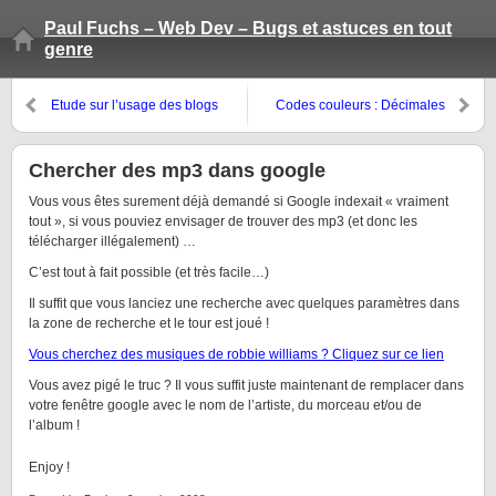
Paul Fuchs – Web Dev – Bugs et astuces en tout
genre
Etude sur l’usage des blogs
Codes couleurs : Décimales
vers Hexadécimales avec Excel
Chercher des mp3 dans google
Vous vous êtes surement déjà demandé si Google indexait « vraiment
tout », si vous pouviez envisager de trouver des mp3 (et donc les
télécharger illégalement) …
C’est tout à fait possible (et très facile…)
Il suffit que vous lanciez une recherche avec quelques paramètres dans
la zone de recherche et le tour est joué !
Vous cherchez des musiques de robbie williams ? Cliquez sur ce lien
Vous avez pigé le truc ? Il vous suffit juste maintenant de remplacer dans
votre fenêtre google avec le nom de l’artiste, du morceau et/ou de
l’album !
Enjoy !