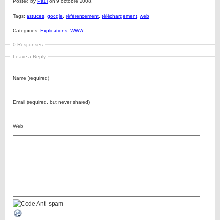
Posted by
Paul
on 9 octobre 2008.
Tags:
astuces
,
google
,
référencement
,
téléchargement
,
web
Categories:
Explications
,
WWW
0 Responses
Leave a Reply
Name (required)
Email (required, but never shared)
Web