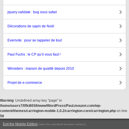
jquery validate : bug sous safari
Décorations de sapin de Noël
Evernote : pour se rappeler de tout
Paul Fuchs : le CP qu’il vous faut !
Winsiders : maison de qualité depuis 2010
Projet de e-commerce
Warning
: Undefined array key "page" in
/home/users7/f/fki8658/www/WordPress/Paul.mouzet.com/wp-
content/themes/carrington-mobile-1.0.2/carrington-core/carrington.php
on line
58
Exit the Mobile Edition
.
(view the standard browser version)