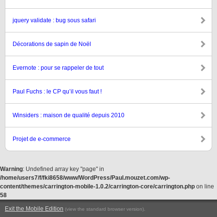
jquery validate : bug sous safari
Décorations de sapin de Noël
Evernote : pour se rappeler de tout
Paul Fuchs : le CP qu’il vous faut !
Winsiders : maison de qualité depuis 2010
Projet de e-commerce
Warning
: Undefined array key "page" in
/home/users7/f/fki8658/www/WordPress/Paul.mouzet.com/wp-
content/themes/carrington-mobile-1.0.2/carrington-core/carrington.php
on line
58
Exit the Mobile Edition
.
(view the standard browser version)