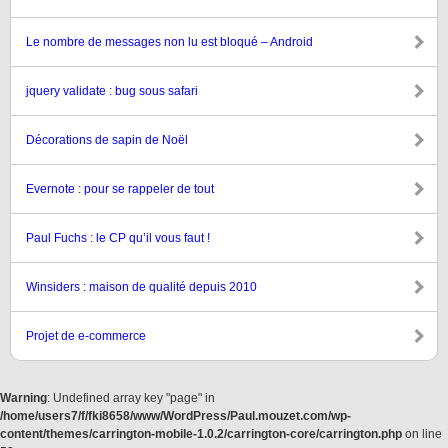
Le nombre de messages non lu est bloqué – Android
jquery validate : bug sous safari
Décorations de sapin de Noël
Evernote : pour se rappeler de tout
Paul Fuchs : le CP qu’il vous faut !
Winsiders : maison de qualité depuis 2010
Projet de e-commerce
Warning
: Undefined array key "page" in
/home/users7/f/fki8658/www/WordPress/Paul.mouzet.com/wp-
content/themes/carrington-mobile-1.0.2/carrington-core/carrington.php
on line