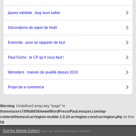
jquery validate : bug sous safari
Décorations de sapin de Noël
Evernote : pour se rappeler de tout
Paul Fuchs : le CP qu’il vous faut !
Winsiders : maison de qualité depuis 2010
Projet de e-commerce
Warning
: Undefined array key "page" in
/home/users7/f/fki8658/www/WordPress/Paul.mouzet.com/wp-
content/themes/carrington-mobile-1.0.2/carrington-core/carrington.php
on line
58
Exit the Mobile Edition
.
(view the standard browser version)