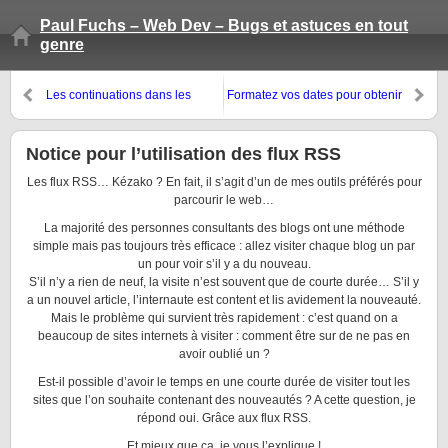
Paul Fuchs – Web Dev – Bugs et astuces en tout
genre
Les continuations dans les
Formatez vos dates pour obtenir
applications Web
un flux rss correct
Notice pour l’utilisation des flux RSS
Les flux RSS… Kézako ? En fait, il s’agit d’un de mes outils préférés pour
parcourir le web…
La majorité des personnes consultants des blogs ont une méthode
simple mais pas toujours très efficace : allez visiter chaque blog un par
un pour voir s’il y a du nouveau.
S’il n’y a rien de neuf, la visite n’est souvent que de courte durée… S’il y
a un nouvel article, l’internaute est content et lis avidement la nouveauté.
Mais le problème qui survient très rapidement : c’est quand on a
beaucoup de sites internets à visiter : comment être sur de ne pas en
avoir oublié un ?
Est-il possible d’avoir le temps en une courte durée de visiter tout les
sites que l’on souhaite contenant des nouveautés ? A cette question, je
répond oui. Grâce aux flux RSS.
Et mieux que ça, je vous l’explique !